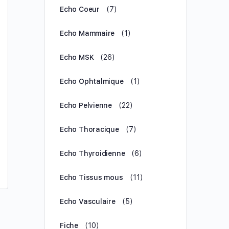
Echo Coeur
(7)
Echo Mammaire
(1)
Echo MSK
(26)
Echo Ophtalmique
(1)
Echo Pelvienne
(22)
Pancréas normal
Echo Thoracique
(7)
Coupe du pancréas (sonde convexe posée
Echo Thyroidienne
(6)
transversalement, en position sous
xiphoïdienne). Les repères anatomiques sont , de
Echo Tissus mous
(11)
bas en haut: la vertèbre, les gros vaisseaux,
l’artère…
Echo Vasculaire
(5)
Collectif SNECHO
Fiche
(10)
1