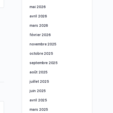
mai 2026
Ce contenu est réservé aux membres du niveau
avril 2026
Sonde linéaire , Sonde convexe , Sonde Club de
Golf, et Sonde Cardiaque uniquement.
mars 2026
Adhérer
Vous êtes déjà membre ?
Connectez-vous ici
février 2026
novembre 2025
Collectif SNECHO
mars 7, 2024
octobre 2025
septembre 2025
août 2025
juillet 2025
juin 2025
avril 2025
mars 2025