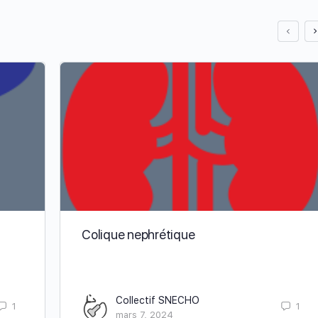
Colique nephrétique
Collectif SNECHO
1
1
mars 7, 2024