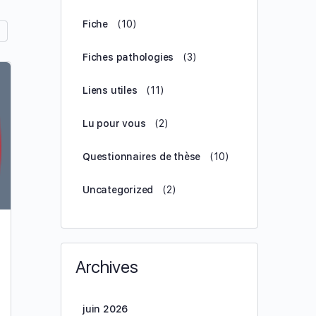
Fiche
(10)
Fiches pathologies
(3)
Liens utiles
(11)
Lu pour vous
(2)
Questionnaires de thèse
(10)
Uncategorized
(2)
Anévrisme Aorte Abdominale
Archives
… Ce contenu est réservé aux membres du niveau
Sonde linéaire , Sonde convexe , Sonde Club de
Golf, et Sonde Cardiaque
juin 2026
uniquement.AdhérerVous êtes déjà…...